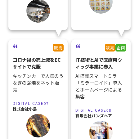
販売
販売
企画
コロナ禍の売上減をEC
IT技術とAIで医療用ウ
サイトで克服
ィッグ事業に参入
キッチンカーで人気のう
AI搭載スマートミラー
なぎの蒲焼をネット販
「ミラーロイド」導入
売
とホームページによる
集客
DIGITAL CASE07
株式会社小島
DIGITAL CASE08
有限会社バンズヘア