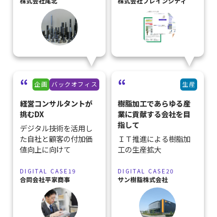
株式会社尾北
株式会社ブレインシティ
企画
バックオフィス
生産
経営コンサルタントが
樹脂加工であらゆる産
挑むDX
業に貢献する会社を目
指して
デジタル技術を活用し
た自社と顧客の付加価
ＩＴ推進による樹脂加
値向上に向けて
工の生産拡大
DIGITAL CASE19
DIGITAL CASE20
合同会社平家商事
サン樹脂株式会社