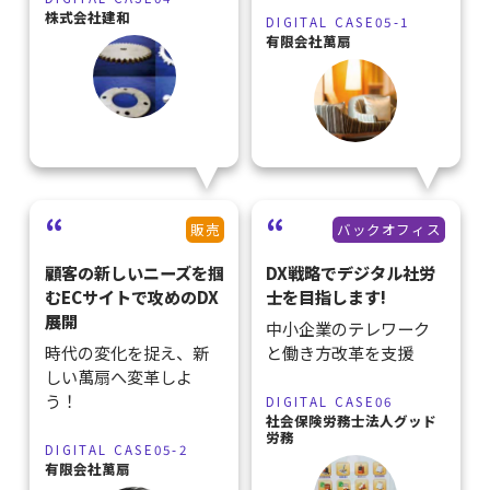
株式会社建和
DIGITAL CASE05-1
有限会社萬扇
販売
バックオフィス
顧客の新しいニーズを掴
DX戦略でデジタル社労
むECサイトで攻めのDX
士を目指します!
展開
中小企業のテレワーク
時代の変化を捉え、新
と働き方改革を支援
しい萬扇へ変革しよ
う！
DIGITAL CASE06
社会保険労務士法人グッド
労務
DIGITAL CASE05-2
有限会社萬扇