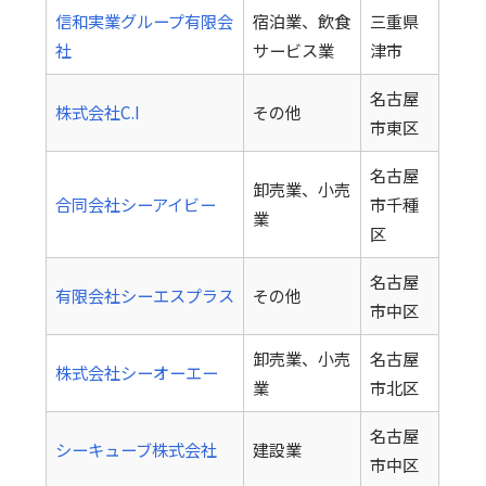
信和実業グループ有限会
宿泊業、飲食
三重県
社
サービス業
津市
名古屋
株式会社C.I
その他
市東区
名古屋
卸売業、小売
合同会社シーアイビー
市千種
業
区
名古屋
有限会社シーエスプラス
その他
市中区
卸売業、小売
名古屋
株式会社シーオーエー
業
市北区
名古屋
シーキューブ株式会社
建設業
市中区