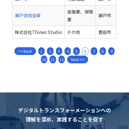
金融業、保険
瀬戸信用金庫
瀬戸市
業
株式会社7Tones Studio
その他
豊田市
<< Back
1
2
3
4
5
6
7
8
9
10
11
12
Next >>
デジタルトランスフォーメーションへの
理解を深め、
実践することを促す