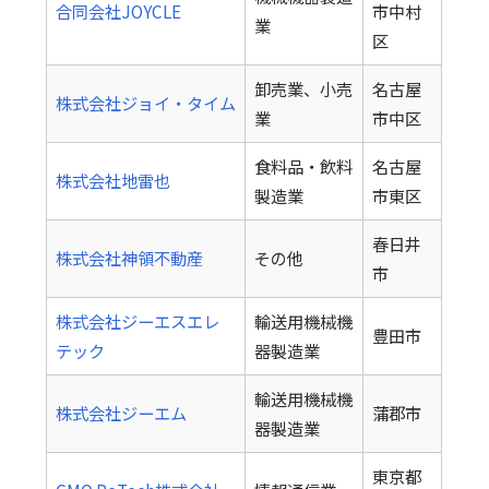
合同会社JOYCLE
市中村
業
区
卸売業、小売
名古屋
株式会社ジョイ・タイム
業
市中区
食料品・飲料
名古屋
株式会社地雷也
製造業
市東区
春日井
株式会社神領不動産
その他
市
株式会社ジーエスエレ
輸送用機械機
豊田市
テック
器製造業
輸送用機械機
株式会社ジーエム
蒲郡市
器製造業
東京都