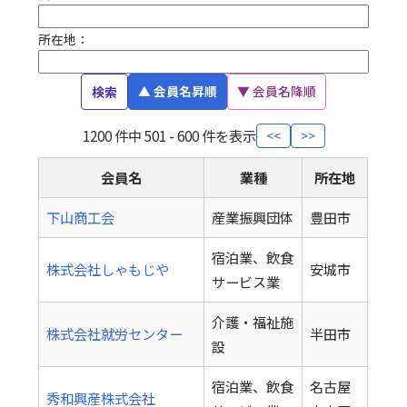
所在地：
▲ 会員名昇順
▼ 会員名降順
検索
1200 件中 501 - 600 件を表示
<<
>>
会員名
業種
所在地
下山商工会
産業振興団体
豊田市
宿泊業、飲食
株式会社しゃもじや
安城市
サービス業
介護・福祉施
株式会社就労センター
半田市
設
宿泊業、飲食
名古屋
秀和興産株式会社