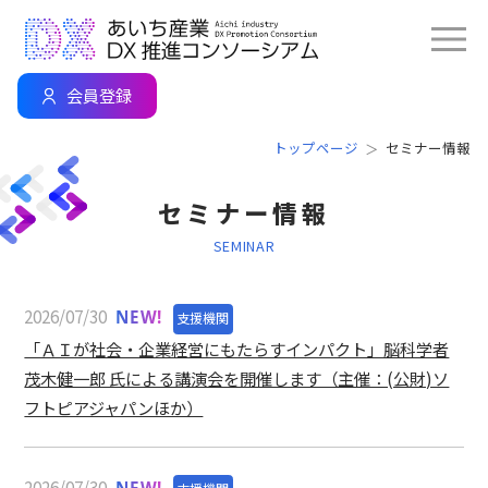
会員登録
トップページ
セミナー情報
セミナー情報
SEMINAR
2026/07/30
NEW!
支援機関
「ＡＩが社会・企業経営にもたらすインパクト」脳科学者
茂木健一郎 氏による講演会を開催します（主催：(公財)ソ
フトピアジャパンほか）
2026/07/30