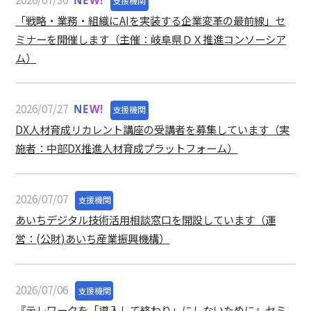
NEW!
支援機関
「戦略・業務・組織にAIを実装する企業変革の最前線」セ
ミナーを開催します（主催：岐阜県ＤＸ推進コンソーシア
ム）
2026/07/27
NEW!
支援機関
DX人材育成リカレント講座の受講者を募集しています（実
施者：中部DX推進人材育成プラットフォーム）
2026/07/07
支援機関
あいちデジタル技術活用相談窓口を開設しています（運
営：(公財)あいち産業振興機構）
2026/07/06
支援機関
『テレワークを「導入して終わり」にしないために』セミ